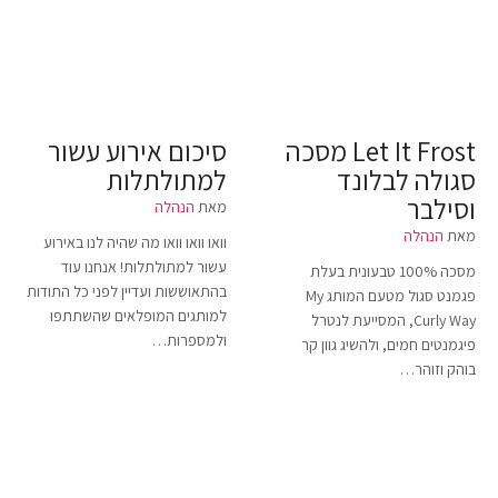
Let It Frost מסכה
סיכום אירוע עשור
סגולה לבלונד
למתולתלות
וסילבר
מאת
הנהלה
מאת
הנהלה
וואו וואו וואו מה שהיה לנו באירוע
עשור למתולתלות! אנחנו עוד
מסכה 100% טבעונית בעלת
בהתאוששות ועדיין לפני כל התודות
פגמנט סגול מטעם המותג My
למותגים המופלאים שהשתתפו
Curly Way, המסייעת לנטרל
ולמספרות…
פיגמנטים חמים, ולהשיג גוון קר
בוהק וזוהר…