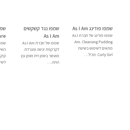
שמפו פודינג As I Am
שמפו נגד קשקשים
ure
As I Am
שמפו פודינג של חברת As I
Am. Cleansing Pudding.
שמפו של חברת As I Am
שמפו
מתאים לשימוש בשיטת
לקרקפת יבשה ומגרדת.
השיע
Curly Girl. מכיל…
מועשר בשמן זית ושמן עץ
התה.…
לשימו