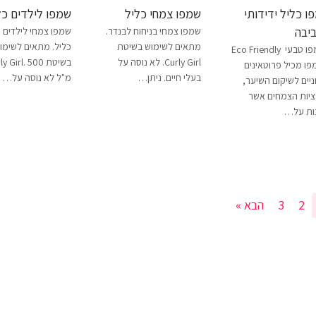
ו כליל ידידותי
שמפו צמחי כליל
שמפו לילדים כל
יבה
שמפו צמחי בניחוח לבנדר.
שמפו צמחי לילדים 
מתאים לשימוש בשיטת
כליל. מתאים לשימו
שמפו טבעי Eco Friendly
Curly Girl. לא נוסה על
בשיטת y Girl. 500
ו מכיל פרוטאינים
בעלי חיים. ניתן…
מ"ל לא נוסה על…
ניים לשיקום השיער,
יות הצמחים אשר
ות על…
2
3
הבא »