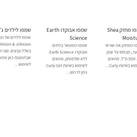
שמפו מחזק Shea
שמפו אבוקדו Earth
שמפו לילדים ג'ו
Science
Moist
שמפו לילדים של המ
ohnson & Johnson
 המחזק את שורשי
שמפו המועשר בזיתים
בשלל צבעים. סוגי 
ר, מבוסס על שמן
ואבוקדו. Earth Science.
שבתמונות כאן מתא
קיק. 500 מ"ל. מתאים
ללא סולפטים, מתאים
לשימוש…
ש בשיטת Curly…
לשימוש בשיטת Curly Girl.
ניתן לרכוש…