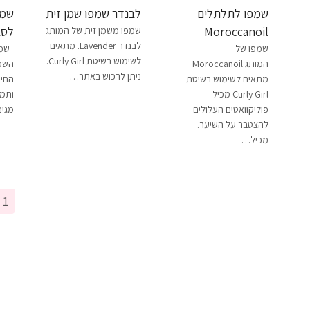
שמפו לתלתלים
לבנדר שמפו שמן זית
שמפ
Moroccanoil
לסב
שמפו משמן זית של המותג
לבנדר Lavender. מתאים
שמפו של
לשימוש בשיטת Curly Girl.
המותג Moroccanoil
השמפ
ניתן לרכוש באתר…
מתאים לשימוש בשיטת
החיו
Curly Girl מכיל
ותמצ
פוליקוואטים העלולים
מגינ
להצטבר על השיער.
מכיל…
1