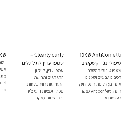
AntiConfetti שמפו
Clearly curly –
שמפ
טיפולי נגד קשקשים
שמפו עדין לתלתלים
סוגי
אמיק
שמפו טיפולי המשלב
שמפו עדין, לניקיון
מתאי
רכיבים טבעיים ושמנים
התלתלים ותחושת
אתריים; קליפת התפוז ועץ
התחדשות רוויה בלחות.
פולי
התה. Anticonfetti מנקה
מכיל תמציות זרעי צ'יה
בעדינות אך…
ואגוז שחור. מנקה…